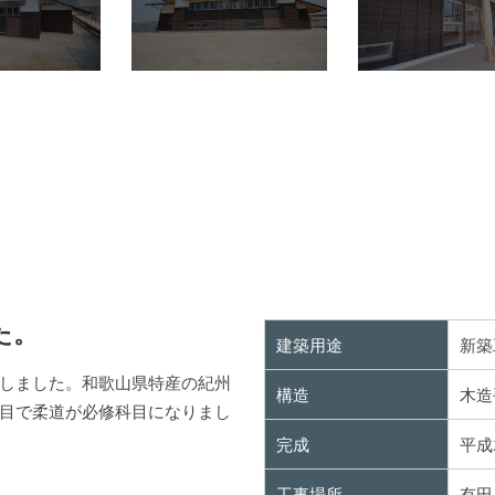
た。
建築用途
新築
しました。和歌山県特産の紀州
構造
木造
目で柔道が必修科目になりまし
完成
平成
工事場所
有田