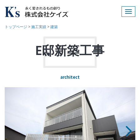
Toggl
navig
トップページ
>
施工実績
>
建築
E邸新築工事
architect