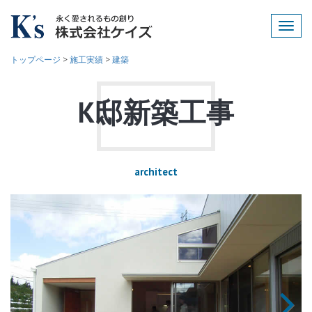
Toggl
navig
トップページ
>
施工実績
>
建築
K邸新築工事
architect