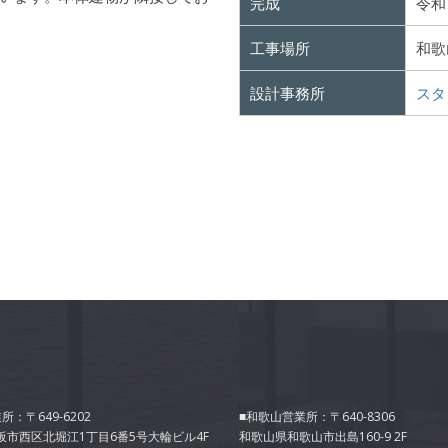
完成
令和
工事場所
和歌
設計事務所
スタ
所：〒649-6202
■和歌山営業所：〒640-8306
阪市西区北堀江1丁目6番5号大輪ビル4F
和歌山県和歌山市出島160-9 2F