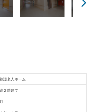
養護老人ホーム
造２階建て
月