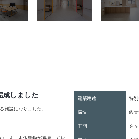
完成しました
建築用途
特別
る施設になりました。
構造
鉄骨
工期
９ヶ
います。本体建物が隣接してお