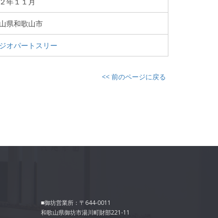
２年１１月
山県和歌山市
ジオパートスリー
<< 前のページに戻る
■御坊営業所：〒644-0011
和歌山県御坊市湯川町財部221-11