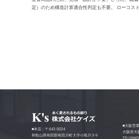
定）のため構造計算適合性判定も不要。 ローコス
■大阪営業
■本店：〒643-0034
大阪府大
和歌山県有田郡有田川町大字小島313-9
TEL(06)6