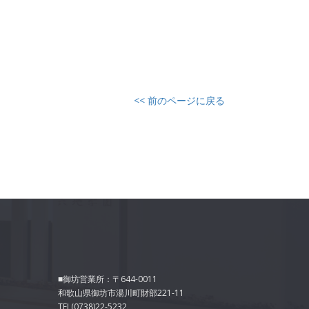
<< 前のページに戻る
■御坊営業所：〒644-0011
和歌山県御坊市湯川町財部221-11
TEL(0738)22-5232