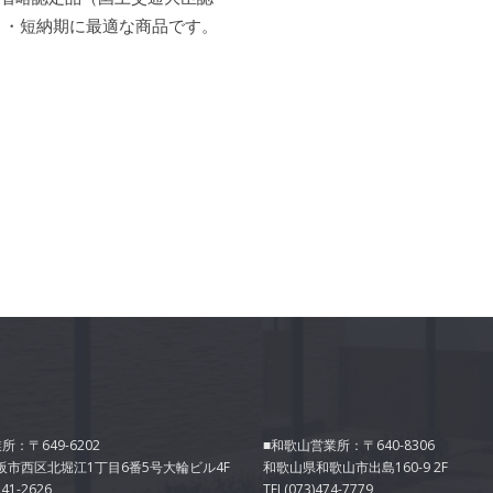
ト・短納期に最適な商品です。
所：〒649-6202
■和歌山営業所：〒640-8306
阪市西区北堀江1丁目6番5号大輪ビル4F
和歌山県和歌山市出島160-9 2F
541-2626
TEL(073)474-7779