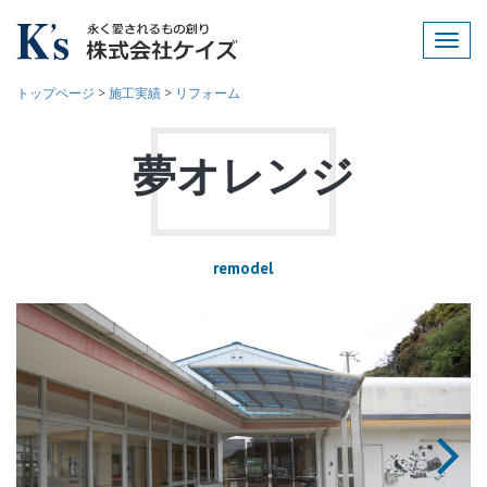
Toggl
navig
トップページ
>
施工実績
>
リフォーム
夢オレンジ
remodel